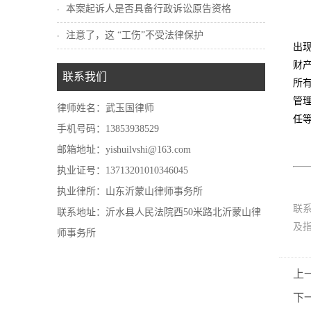
本案起诉人是否具备行政诉讼原告资格
注意了，这 “工伤”不受法律保护
出
财
联系我们
所
管
律师姓名：武玉国律师
任
手机号码：13853938529
邮箱地址：yishuilvshi@163.com
执业证号：13713201010346045
执业律所：山东沂蒙山律师事务所
联
联系地址：沂水县人民法院西50米路北沂蒙山律
及
师事务所
上
下