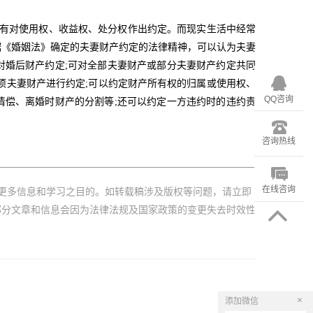
没有对使用权、收益权、处分权作出约定。而现实生活中经常
据《婚姻法》确定的夫妻财产约定的法律精神，可以认为夫妻
对婚后财产约定;可对全部夫妻财产或部分夫妻财产约定共同
项夫妻财产进行约定;可以约定财产所有权的归属或使用权、
QQ咨询
清偿、离婚时财产的分割等;还可以约定一方违约时的违约责
咨询热线
在线咨询
更多信息和学习之目的。如转载稿涉及版权等问题，请立即
部分文章和信息会因为法律法规及国家政策的变更失去时效性
×
添加微信