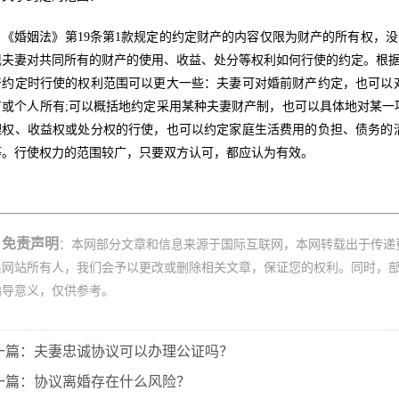
《婚姻法》第19条第1款规定的约定财产的内容仅限为财产的所有权，
现夫妻对共同所有的财产的使用、收益、处分等权利如何行使的约定。根
产约定时行使的权利范围可以更大一些：夫妻可对婚前财产约定，也可以
有或个人所有;可以概括地约定采用某种夫妻财产制，也可以具体地对某一
理权、收益权或处分权的行使，也可以约定家庭生活费用的负担、债务的
等。行使权力的范围较广，只要双方认可，都应认为有效。
免责声明
：本网部分文章和信息来源于国际互联网，本网转载出于传递
系网站所有人，我们会予以更改或删除相关文章，保证您的权利。同时，
指导意义，仅供参考。
一篇：夫妻忠诚协议可以办理公证吗？
一篇：协议离婚存在什么风险？