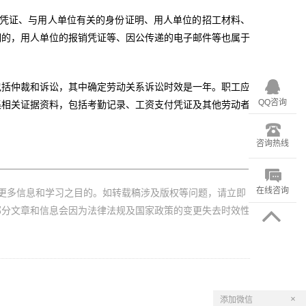
入凭证、与用人单位有关的身份证明、用人单位的招工材料、
明的，用人单位的报销凭证等、因公传递的电子邮件等也属于
包括仲裁和诉讼，其中确定劳动关系诉讼时效是一年。职工应
QQ咨询
集相关证据资料，包括考勤记录、工资支付凭证及其他劳动者
咨询热线
在线咨询
更多信息和学习之目的。如转载稿涉及版权等问题，请立即
部分文章和信息会因为法律法规及国家政策的变更失去时效性
×
添加微信