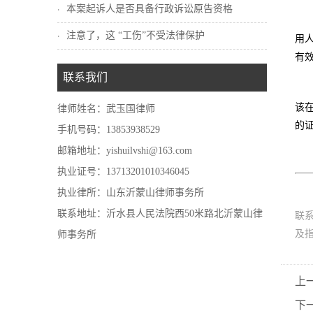
本案起诉人是否具备行政诉讼原告资格
注意了，这 “工伤”不受法律保护
用
有
联系我们
该
律师姓名：武玉国律师
的
手机号码：13853938529
邮箱地址：yishuilvshi@163.com
执业证号：13713201010346045
执业律所：山东沂蒙山律师事务所
联系地址：沂水县人民法院西50米路北沂蒙山律
联
及
师事务所
上
下