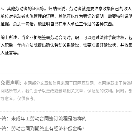
5、其他劳动者的证言等。归纳来说，劳动者就是要注意收集自己的收
人单位对劳动者实施管理的证明、其他可以作为旁证的证明。需要特别说
效证据。总之一句话，能证明自己在用人单位工作过的各种东西。
综上所述，当企业拒绝签署劳动合同时，职工可以通过法律手段维权，
在入职后一年内向法院提出确认劳动关系诉讼，需要准备好诉讼状，并收
证人证言等。
免责声明
：本网部分文章和信息来源于国际互联网，本网转载出于传递
系网站所有人，我们会予以更改或删除相关文章，保证您的权利。同时，
指导意义，仅供参考。
一篇：未成年工劳动合同签订流程是怎样的
一篇：劳动合同到期终止有经济补偿金吗？